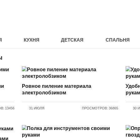
Я
КУХНЯ
ДЕТСКАЯ
СПАЛЬНЯ
ы
ми
Ровное пиление материала
Удобн
электролобзиком
рука
: 13456
31 ИЮЛЯ
ПРОСМОТРОВ: 36865
30 
ами