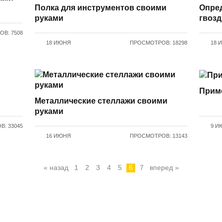
Полка для инструментов своими
Опре
руками
гвозд
В: 7508
18 ИЮНЯ
ПРОСМОТРОВ: 18298
18 
Прим
Металлические стеллажи своими
руками
: 33045
9 И
16 ИЮНЯ
ПРОСМОТРОВ: 13143
« назад
1
2
3
4
5
6
7
вперед »