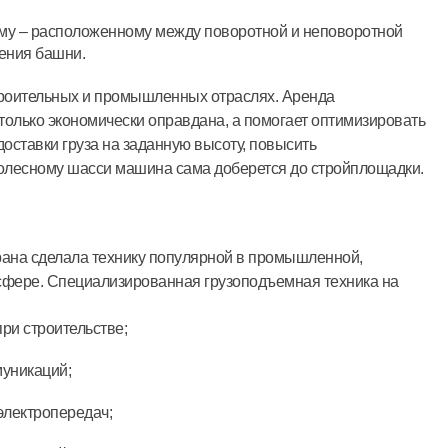
му – расположенному между поворотной и неповоротной
ения башни.
троительных и промышленных отраслях. Аренда
только экономически оправдана, а помогает оптимизировать
доставки груза на заданную высоту, повысить
колесному шасси машина сама доберется до стройплощадки.
рана сделала технику популярной в промышленной,
сфере. Специализированная грузоподъемная техника на
при строительстве;
муникаций;
электропередач;