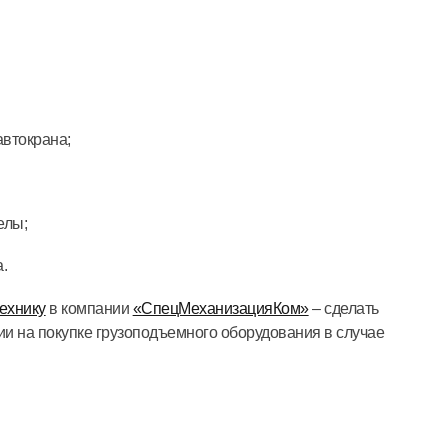
автокрана;
елы;
.
ехнику
в компании
«СпецМеханизацияКом»
– сделать
и на покупке грузоподъемного оборудования в случае