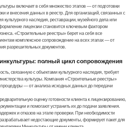
льтуры включает в себя множество этапов — от подготовки
ки и внесения данных в реестр. Для организаций, связанных с
я культурного наследия, реставрации, музейного дела или
оформление лицензии становится ключевым фактором
изнеса. «Строительные реестры» берет на себя все
иентам комплексное сопровождение на всех этапах — от
ния разрешительных документов.
инкультуры: полный цикл сопровождения
сть, связанную с объектами культурного наследия, требует
инистерства культуры. Компания «Строительные реестры»
 процедуры — от анализа исходных данных до передачи
едварительную оценку готовности клиента к лицензированию,
кументации и помогают устранить их до подачи заявления.
адержек и отказов на этапе проверки. При необходимости
разрабатывает недостающие документы, формирует пакет для
тавителями Минкультуры от имени клиента.