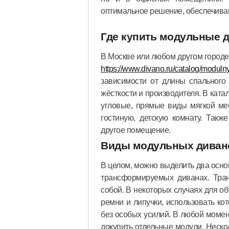
оптимальное решение, обеспечив
Где купить модульные 
В Москве или любом другом город
https://www.divano.ru/catalog/moduln
зависимости от длины спального 
жёсткости и производителя. В ката
угловые, прямые виды мягкой ме
гостиную, детскую комнату. Такж
другое помещение.
Виды модульных диван
В целом, можно выделить два осно
трансформируемых диванах. Тра
собой. В некоторых случаях для 
ремни и липучки, использовать ко
без особых усилий. В любой моме
докупить отдельные модули. Неск