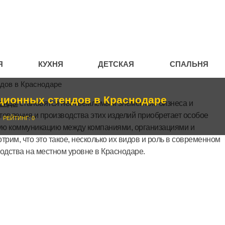
Я
КУХНЯ
ДЕТСКАЯ
СПАЛЬНЯ
ионных стендов в Краснодаре
тенды
становятся неотъемлемым элементом бизнеса и
товления и производства этих изделий приобретает особое
РЕЙТИНГ: 0
ую коммуникацию между компаниями, организациями и
трим, что это такое, несколько их видов и роль в современном
одства на местном уровне в Краснодаре.