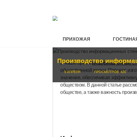
ПРИХОЖАЯ
ГОСТИНА
Производство информац
В наше время
информационные с
общественной жизни. Процесс изго
9 АПРЕЛЯ
ПРОСМОТРОВ: 426
значение, обеспечивая эффективн
обществом. В данной статье рассмо
обществе, а также важность произв