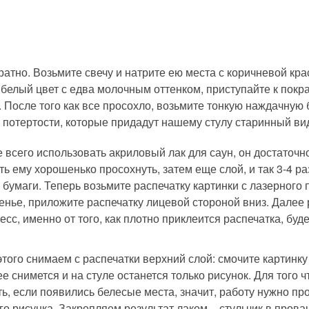
атно. Возьмите свечу и натрите ею места с коричневой кра
белый цвет с едва молочным оттенком, приступайте к покра
 После того как все просохло, возьмите тонкую наждачную 
я потертости, которые придадут нашему стулу старинный ви
е всего использовать акриловый лак для саун, он достаточн
ь ему хорошенько просохнуть, затем еще слой, и так 3-4 ра
бумаги. Теперь возьмите распечатку картинки с лазерного
денье, приложите распечатку лицевой стороной вниз. Дале
сс, именно от того, как плотно приклеится распечатка, буде
этого снимаем с распечатки верхний слой: смочите картинку
 снимется и на стуле останется только рисунок. Для того 
ть, если появились белесые места, значит, работу нужно пр
го рисунка. Закрепляем результат лаком – стульчик в прова