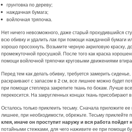
грунтовка по дереву;
наждачная бумага;
войлочная тряпочка.
Нет ничего невозможного, даже старый прохудившийся сту
всю обивку и удалить лак при помощи наждачной бумаги 
хорошо просохнуть. Возьмите черную акриловую краску, доб
промежуточной просушкой. После того как краска хорошень
помощи войлочной тряпочки круговыми движениями втирай
Перед тем как делать обивку, требуется замерить сиденье,
раскраивают с запасом в 2 см, все лишнее можно будет пот
при помощи степлера закрепите ткань по бокам. Лучше всег
перекосится. На закругленных концах ткань присобирают в
Осталось только приклеить тесьму. Сначала приложите ее к
лишнее, при необходимости, обрежьте. Тесьму приклейте 
клея, иначе он проступит наружу и вся работа пойдет 
потайными стежками, для чего наживите ее при помощи б