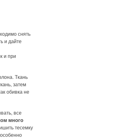
бходимо снять
ь и дайте
к и при
олона. Ткань
кань, затем
так обивка не
ывать, все
ком много
ришить тесемку
 особенно