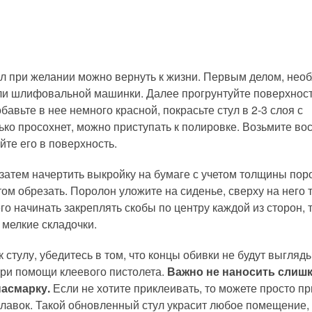
л при желании можно вернуть к жизни. Первым делом, нео
или шлифовальной машинки. Далее прогрунтуйте поверхност
авьте в нее немного красной, покрасьте стул в 2-3 слоя с
ко просохнет, можно приступать к полировке. Возьмите вос
те его в поверхность.
 затем начертить выкройку на бумаге с учетом толщины пор
ом обрезать. Поролон уложите на сиденье, сверху на него т
о начинать закреплять скобы по центру каждой из сторон, 
 мелкие складочки.
 стулу, убедитесь в том, что концы обивки не будут выгляд
при помощи клеевого пистолета.
Важно не наносить слиш
насмарку.
Если не хотите приклеивать, то можете просто п
улавок. Такой обновленный стул украсит любое помещение,