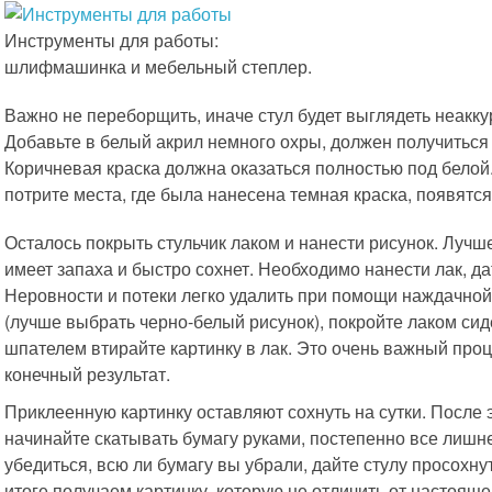
Инструменты для работы:
шлифмашинка и мебельный степлер.
Важно не переборщить, иначе стул будет выглядеть неаккур
Добавьте в белый акрил немного охры, должен получиться 
Коричневая краска должна оказаться полностью под белой.
потрите места, где была нанесена темная краска, появятс
Осталось покрыть стульчик лаком и нанести рисунок. Лучш
имеет запаха и быстро сохнет. Необходимо нанести лак, дат
Неровности и потеки легко удалить при помощи наждачной 
(лучше выбрать черно-белый рисунок), покройте лаком си
шпателем втирайте картинку в лак. Это очень важный проце
конечный результат.
Приклеенную картинку оставляют сохнуть на сутки. После 
начинайте скатывать бумагу руками, постепенно все лишнее
убедиться, всю ли бумагу вы убрали, дайте стулу просохну
итоге получаем картинку, которую не отличить от настояще