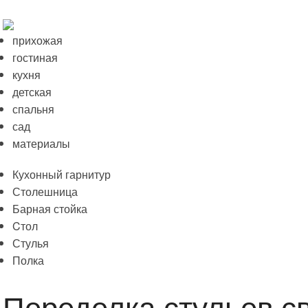
прихожая
гостиная
кухня
детская
спальня
сад
материалы
Кухонный гарнитур
Столешница
Барная стойка
Cтол
Стулья
Полка
Переделка стульев с