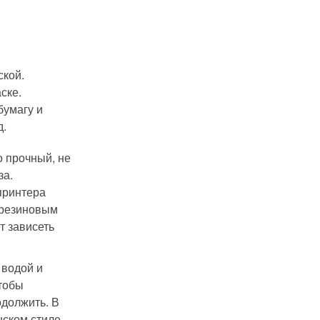
ской.
ске.
бумагу и
д.
о прочный, не
за.
 принтера
е резиновым
т зависеть
 водой и
чтобы
одолжить. В
нском стиле