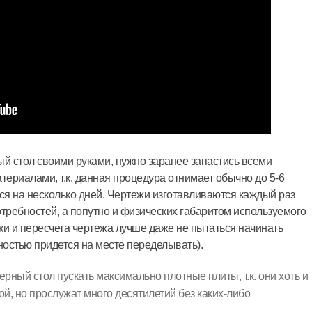
ый стол своими руками, нужно заранее запастись всеми
ериалами, т.к. данная процедура отнимает обычно до 5-6
ся на несколько дней. Чертежи изготавливаются каждый раз
требностей, а попутно и физических габаритом используемого
ки и пересчета чертежа лучше даже не пытаться начинать
тностью придется на месте переделывать).
рный стол пускать максимально плотные плиты, т.к. они хоть и
й, но прослужат много десятилетий без каких-либо